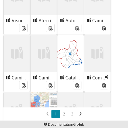
Visor expropiaciones Autovia RM-1
Afecciones Caminos 02-2016
Aufo
Camino de Santiago
Caminos 4.3.3 Fase V
Caminos campo Cartagena
Catálogo: Mapa de base
Comparador de Ortofotos
1
2
3
Documentation
GitHub